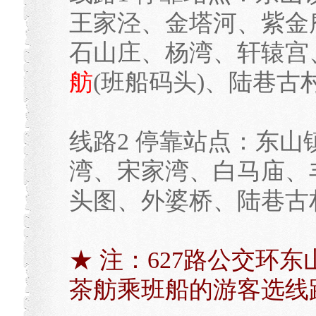
王家泾、金塔河、紫金
石山庄、杨湾、轩辕宫
舫
(班船码头)、陆巷古
线路2 停靠站点：东
湾、宋家湾、白马庙、
头图、外婆桥、陆巷古
★ 注：627路公交环
茶舫乘班船的游客选线