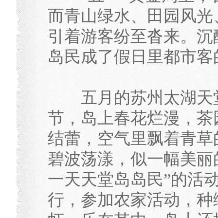
而青山绿水、田园风光
引着游客纷至沓来。沉
岛民成了假日里都市客
五月的苏州太湖天堂
节，岛上春花烂漫，茶
结蕾，空气里飘着青草
碧波荡漾，似一幅美丽
一天天堂岛岛民”的活
行，参加农家活动，种