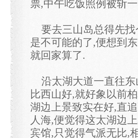
票,中午吃饭照例被斩一
要去三山岛总得先找个
是不可能的了,便想到
就回家算了.
沿太湖大道一直往东山
比西山好,就好象以前柏
湖边上景致实在好,直
人海,便觉得这太湖边上真
宾馆,只觉得气派无比,