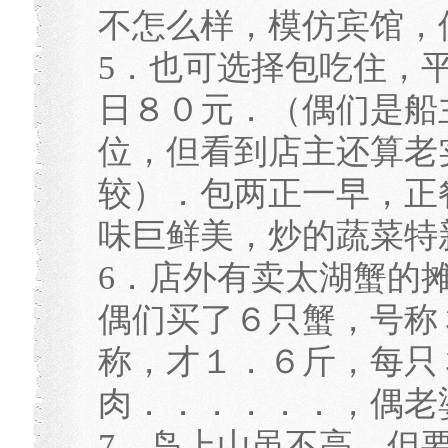
不怎么样，模仿宾馆，
5．也可选择包吃住，
日８０元．（偶们是船
位，但看到店主还算老
较）．包两正一早，正
味巨鲜美，炒的蔬菜特
6．店外有卖太湖蟹的
偶们买了６只蟹，号称
称，才１．６斤，每只
肉．．．．．．，偶老
7．岛上山虽不高，但