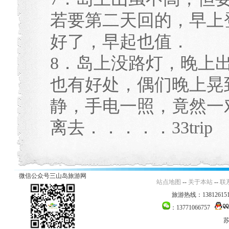
若要第二天回的，早上
好了，早起也值．
8．岛上没路灯，晚上
也有好处，偶们晚上晃
静，手电一照，竟然一
离去．．．．．33trip
微信公众号三山岛旅游网
站点地图
--
关于本站
--
联
旅游热线：138126151
：13771066757