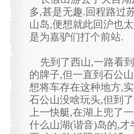
多,甚是无趣.回程路过
山岛,便想就此回沪也太
是为嘉驴们打个前站.
先到了西山,一路看到
的牌子,但一直到石公山
想将车存在这种地方,实
石公山没啥玩头,但到
上一快艇,在湖上兜了一
什么山湖(谐音)岛的,才