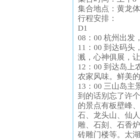
集合地点：黄龙
行程安排：
D1
08：00 杭州出
11：00 到达
溅，心神俱展，让
12：00 到达
农家风味。鲜美
13：00 三山
到的话别忘了许
的景点有板壁峰
石、龙头山、仙
雕、石刻、石香
砖雕门楼等。太