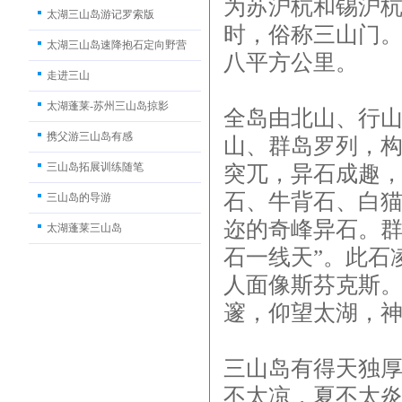
为苏沪杭和锡沪杭
太湖三山岛游记罗索版
时，俗称三山门。
太湖三山岛速降抱石定向野营
八平方公里。
走进三山
太湖蓬莱-苏州三山岛掠影
全岛由北山、行
携父游三山岛有感
山、群岛罗列，
三山岛拓展训练随笔
突兀，异石成趣
石、牛背石、白
三山岛的导游
迩的奇峰异石。群
太湖蓬莱三山岛
石一线天”。此石
人面像斯芬克斯
邃，仰望太湖，
三山岛有得天独
不太凉，夏不太