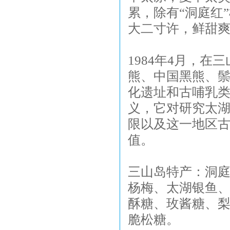
累，除有“洞庭红
大二寸许，鲜甜爽
1984年4月，
熊、中国黑熊、
化遗址和古哺乳
义，它对研究太
限以及这一地区
值。
三山岛特产：洞
杨梅、太湖银鱼
酥糖、玫酱糖、
脆松糖。