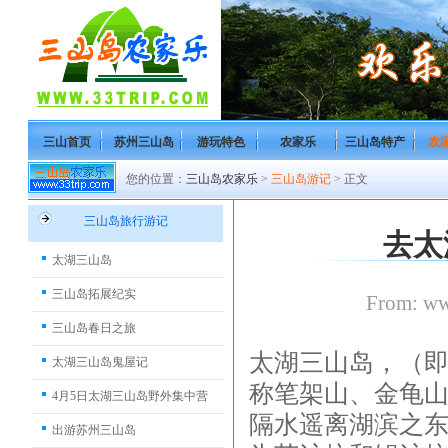
三山首页
苏州三山岛
游玩特色
农家乐
三山岛特产
农
您的位置：
三山岛农家乐
>
三山岛游记
> 正文
三山岛旅行游记
去太
太湖三山岛
三山岛拓展纪实
From: w
三山岛春日之旅
太湖三山岛，（
太湖三山岛鬼屋记
称笔架山、金龟
4月5日太湖三山岛野外集中营
隔水遥离湖滨之
出游苏州三山岛