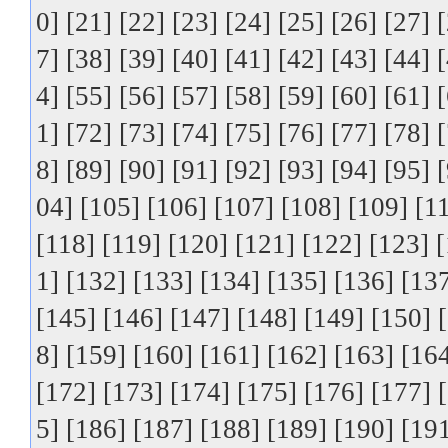
0]
[21]
[22]
[23]
[24]
[25]
[26]
[27]
7]
[38]
[39]
[40]
[41]
[42]
[43]
[44]
4]
[55]
[56]
[57]
[58]
[59]
[60]
[61]
1]
[72]
[73]
[74]
[75]
[76]
[77]
[78]
8]
[89]
[90]
[91]
[92]
[93]
[94]
[95]
04]
[105]
[106]
[107]
[108]
[109]
[1
[118]
[119]
[120]
[121]
[122]
[123]
[
1]
[132]
[133]
[134]
[135]
[136]
[13
[145]
[146]
[147]
[148]
[149]
[150]
8]
[159]
[160]
[161]
[162]
[163]
[16
[172]
[173]
[174]
[175]
[176]
[177]
5]
[186]
[187]
[188]
[189]
[190]
[19