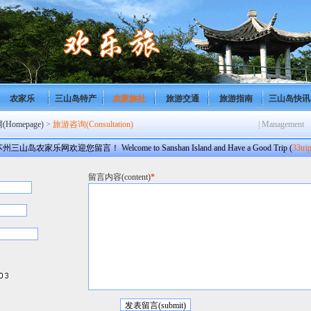
农家乐
三山岛特产
农家旅社
旅游交通
旅游指南
三山岛快讯
omepage)
>
旅游咨询(Consultation)
| Management
州三山岛农家乐网欢迎您留言！ Welcome to Sanshan Island and Have a Good Trip (
33tri
留言内容(content)
*