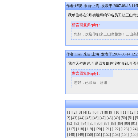
作者:郑琰 来自:上海 发表于:2007-08-15 11:5
我单位将在9月初组织约50名员工赴三山岛
留言回复(Reply)：
您好，欢迎你们来三山岛旅游！三山岛
作者:lilian 来自:上海 发表于:2007-08-14 12:2
我昨天咨询过,可是回复邮件没有收到,可否再
留言回复(Reply)：
您好，已联系，谢谢！
[1]
[2]
[3]
[4]
[5]
[6]
[7]
[8]
[9]
[10]
[11]
[12]
[
2]
[43]
[44]
[45]
[46]
[47]
[48]
[49]
[50]
[51]
[5
[82]
[83]
[84]
[85]
[86]
[87]
[88]
[89]
[90]
[91]
[117]
[118]
[119]
[120]
[121]
[122]
[123]
[124]
[148]
[149]
[150]
[151]
[152]
[153]
[154]
[155]