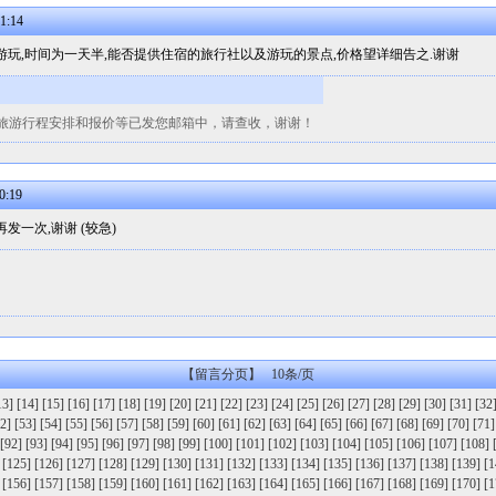
1:14
游玩,时间为一天半,能否提供住宿的旅行社以及游玩的景点,价格望详细告之.谢谢
旅游行程安排和报价等已发您邮箱中，请查收，谢谢！
0:19
发一次,谢谢 (较急)
【留言分页】 10条/页
13]
[14]
[15]
[16]
[17]
[18]
[19]
[20]
[21]
[22]
[23]
[24]
[25]
[26]
[27]
[28]
[29]
[30]
[31]
[32
2]
[53]
[54]
[55]
[56]
[57]
[58]
[59]
[60]
[61]
[62]
[63]
[64]
[65]
[66]
[67]
[68]
[69]
[70]
[71]
[92]
[93]
[94]
[95]
[96]
[97]
[98]
[99]
[100]
[101]
[102]
[103]
[104]
[105]
[106]
[107]
[108]
[125]
[126]
[127]
[128]
[129]
[130]
[131]
[132]
[133]
[134]
[135]
[136]
[137]
[138]
[139]
[1
[156]
[157]
[158]
[159]
[160]
[161]
[162]
[163]
[164]
[165]
[166]
[167]
[168]
[169]
[170]
[1