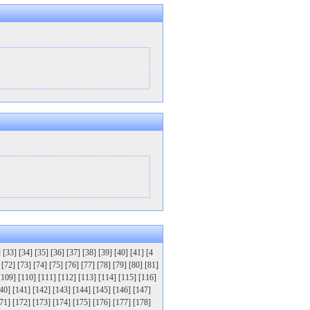
]
[33]
[34]
[35]
[36]
[37]
[38]
[39]
[40]
[41]
[4
[72]
[73]
[74]
[75]
[76]
[77]
[78]
[79]
[80]
[81]
[109]
[110]
[111]
[112]
[113]
[114]
[115]
[116]
40]
[141]
[142]
[143]
[144]
[145]
[146]
[147]
71]
[172]
[173]
[174]
[175]
[176]
[177]
[178]