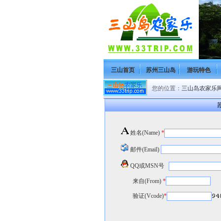
三山首页
苏州三山岛
游玩特色
您的位置：
三山岛农家乐网(H
苏
姓名(Name)
*
邮件(Email)
QQ或MSN号
来自(From)
*
验证(Vcode)
*