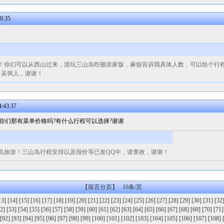
0:35
！你们可以从西山过来，游玩三山岛吃顿农家饭，麻烦告诉我具体人数，可以给个行
 联系人：吴弼人，谢谢！
:43:37
问你们那有菜单价格吗?有什么行程可以选择?谢谢
岛旅游！三山岛行程安排以及报价等已发QQ中，请查收，谢谢！
【留言分页】 10条/页
13]
[14]
[15]
[16]
[17]
[18]
[19]
[20]
[21]
[22]
[23]
[24]
[25]
[26]
[27]
[28]
[29]
[30]
[31]
[32
2]
[53]
[54]
[55]
[56]
[57]
[58]
[59]
[60]
[61]
[62]
[63]
[64]
[65]
[66]
[67]
[68]
[69]
[70]
[71]
[92]
[93]
[94]
[95]
[96]
[97]
[98]
[99]
[100]
[101]
[102]
[103]
[104]
[105]
[106]
[107]
[108]