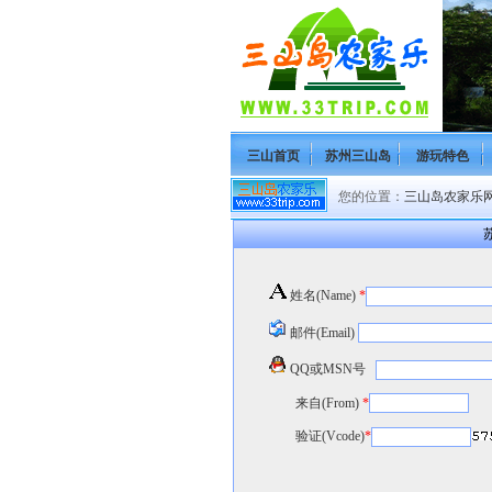
三山首页
苏州三山岛
游玩特色
您的位置：
三山岛农家乐网(H
苏
姓名(Name)
*
邮件(Email)
QQ或MSN号
来自(From)
*
验证(Vcode)
*