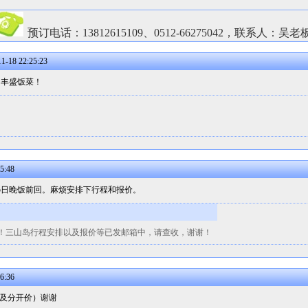
预订电话：13812615109、0512-66275042，联系人：吴老
18 22:25:23
的丰盛饭菜！
5:48
25日晚饭前回。麻烦安排下行程和报价。
！三山岛行程安排以及报价等已发邮箱中，请查收，谢谢！
6:36
价及分开价）谢谢