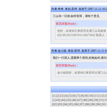
作者:奇奇 来自:苏州 发表于:2007-11-12 16:2
三山岛一日游,如何安排，请给个意见
留言回复(Reply)：
您好，欢迎你们来苏州太湖三山岛旅游
(0)13812615109 0512-66275042
作者:金小姐 来自:苏州 发表于:2007-11-11 04
我们一行四人,需要两个房间,价格如何,请
留言回复(Reply)：
金小姐您好，欢迎你们来苏州太湖三山
[1]
[2]
[3]
[4]
[5]
[6]
[7]
[8]
[9]
[10]
[11]
[12]
[
2]
[43]
[44]
[45]
[46]
[47]
[48]
[49]
[50]
[51]
[5
[82]
[83]
[84]
[85]
[86]
[87]
[88]
[89]
[90]
[91]