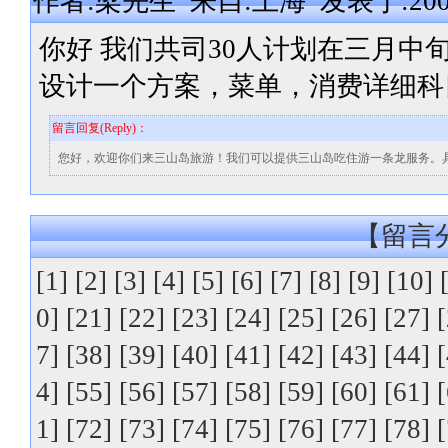
作者:梁先生 来自:上海 发表于:2009-0
你好 我们共司30人计划在三月
设计一个方案，菜单，消费详细科
留言回复(Reply)：
您好，欢迎你们来三山岛旅游！我们可以提供三山岛吃住游一条龙服务。
【留言分
[1]
[2]
[3]
[4]
[5]
[6]
[7]
[8]
[9]
[10]
0]
[21]
[22]
[23]
[24]
[25]
[26]
[27]
7]
[38]
[39]
[40]
[41]
[42]
[43]
[44]
4]
[55]
[56]
[57]
[58]
[59]
[60]
[61]
1]
[72]
[73]
[74]
[75]
[76]
[77]
[78]