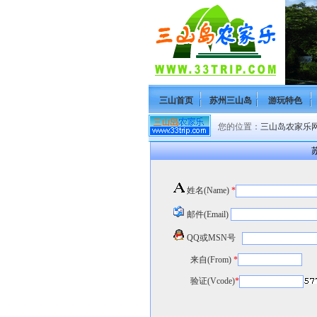
三山首页
苏州三山岛
游玩特色
您的位置：
三山岛农家乐网(H
苏
姓名(Name)
*
邮件(Email)
QQ或MSN号
来自(From)
*
验证(Vcode)
*