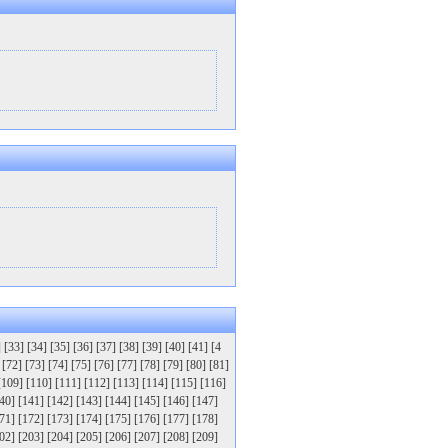
]
[33]
[34]
[35]
[36]
[37]
[38]
[39]
[40]
[41]
[4
[72]
[73]
[74]
[75]
[76]
[77]
[78]
[79]
[80]
[81]
[109]
[110]
[111]
[112]
[113]
[114]
[115]
[116]
40]
[141]
[142]
[143]
[144]
[145]
[146]
[147]
71]
[172]
[173]
[174]
[175]
[176]
[177]
[178]
02]
[203]
[204]
[205]
[206]
[207]
[208]
[209]