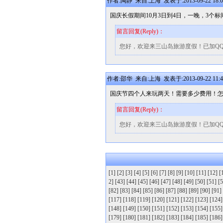
作者:陶静 来自:上海 发表于:2013-09-22 18:0
国庆长假期间10月3日到4日，一晚，3个
留言回复(Reply)：
您好，欢迎来三山岛旅游度假！已加Q
作者:邵华 来自:上海 发表于:2013-09-22 11:4
国庆节四个人来玩两天！需要多少费用！
留言回复(Reply)：
您好，欢迎来三山岛旅游度假！已加Q
[1]
[2]
[3]
[4]
[5]
[6]
[7]
[8]
[9]
[10]
[11]
[12]
[
2]
[43]
[44]
[45]
[46]
[47]
[48]
[49]
[50]
[51]
[5
[82]
[83]
[84]
[85]
[86]
[87]
[88]
[89]
[90]
[91]
[117]
[118]
[119]
[120]
[121]
[122]
[123]
[124]
[148]
[149]
[150]
[151]
[152]
[153]
[154]
[155]
[179]
[180]
[181]
[182]
[183]
[184]
[185]
[186]