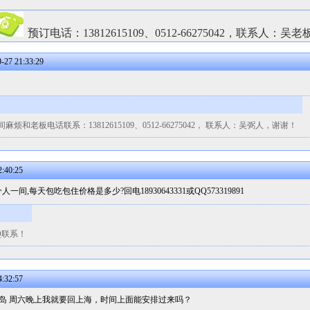
预订电话：13812615109、0512-66275042，联系人：吴老
27 21:33:29
老板电话联系：13812615109、0512-66275042， 联系人：吴弼人，谢谢！
:40:25
间,每天包吃包住价格是多少?回电18930643331或QQ573319891
Q联系！
:32:57
上岛 周六晚上我就要回上海，时间上面能安排过来吗？