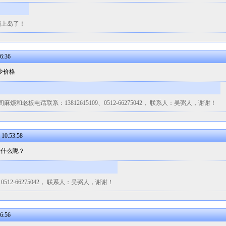
能上岛了！
6:36
少价格
老板电话联系：13812615109、0512-66275042， 联系人：吴弼人，谢谢！
0:53:58
是什么呢？
0512-66275042， 联系人：吴弼人，谢谢！
6:56