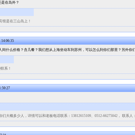
还是在岛外？
宾馆是在三山岛上！
14:06:35
个三人间什么价格？含几餐？我们想从上海坐动车到苏州，可以怎么到你们那里？另外你
Q联系！
:59:27
概多少人，详情可以和老板电话联系：13812615109、0512-66275042， 联系