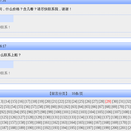
7:31
标间，什么价格？含几餐？请尽快联系我，谢谢！
Q联系！
6:17
怎么联系上船？
Q联系！
【留言分页】 10条/页
13]
[14]
[15]
[16]
[17]
[18]
[19]
[20]
[21]
[22]
[23]
[24]
[25]
[26]
[27]
[28]
[29]
[30]
[31]
[32
2]
[53]
[54]
[55]
[56]
[57]
[58]
[59]
[60]
[61]
[62]
[63]
[64]
[65]
[66]
[67]
[68]
[69]
[70]
[71]
[92]
[93]
[94]
[95]
[96]
[97]
[98]
[99]
[100]
[101]
[102]
[103]
[104]
[105]
[106]
[107]
[108]
[125]
[126]
[127]
[128]
[129]
[130]
[131]
[132]
[133]
[134]
[135]
[136]
[137]
[138]
[139]
[1
[156]
[157]
[158]
[159]
[160]
[161]
[162]
[163]
[164]
[165]
[166]
[167]
[168]
[169]
[170]
[1
[187]
[188]
[189]
[190]
[191]
[192]
[193]
[194]
[195]
[196]
[197]
[198]
[199]
[200]
[201]
[2