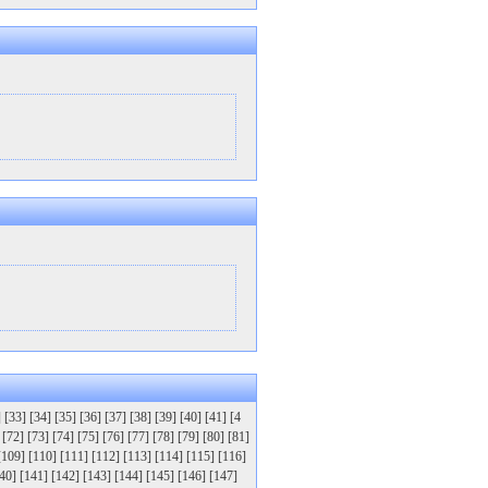
]
[33]
[34]
[35]
[36]
[37]
[38]
[39]
[40]
[41]
[4
[72]
[73]
[74]
[75]
[76]
[77]
[78]
[79]
[80]
[81]
[109]
[110]
[111]
[112]
[113]
[114]
[115]
[116]
40]
[141]
[142]
[143]
[144]
[145]
[146]
[147]