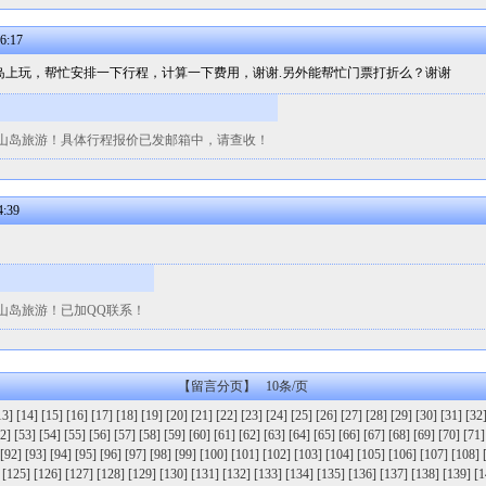
6:17
两天来岛上玩，帮忙安排一下行程，计算一下费用，谢谢.另外能帮忙门票打折么？谢谢
山岛旅游！具体行程报价已发邮箱中，请查收！
4:39
山岛旅游！已加QQ联系！
【留言分页】 10条/页
13]
[14]
[15]
[16]
[17]
[18]
[19]
[20]
[21]
[22]
[23]
[24]
[25]
[26]
[27]
[28]
[29]
[30]
[31]
[32
2]
[53]
[54]
[55]
[56]
[57]
[58]
[59]
[60]
[61]
[62]
[63]
[64]
[65]
[66]
[67]
[68]
[69]
[70]
[71]
[92]
[93]
[94]
[95]
[96]
[97]
[98]
[99]
[100]
[101]
[102]
[103]
[104]
[105]
[106]
[107]
[108]
[125]
[126]
[127]
[128]
[129]
[130]
[131]
[132]
[133]
[134]
[135]
[136]
[137]
[138]
[139]
[1