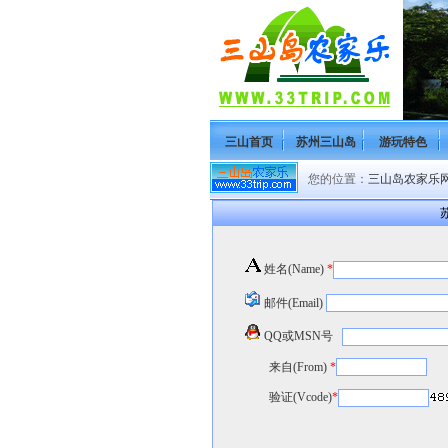
三山首页
苏州三山岛
游玩特色
您的位置：
三山岛农家乐网(H
苏
姓名(Name)
*
邮件(Email)
QQ或MSN号
来自(From)
*
验证(Vcode)
*