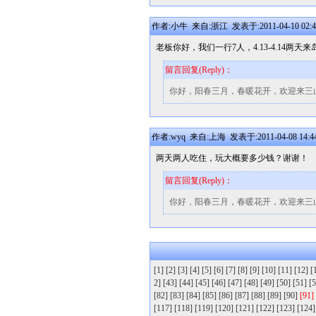
作者:小牛 来自:浙江 发表于:2011-04-10 02:4
老板你好，我们一行7人，4.13-4.14
留言回复(Reply)：
你好，阳春三月，春暖花开，欢迎来三
作者:wyq 来自:上海 发表于:2011-04-08 14:4
两天两人吃住，玩大概要多少钱？谢谢！
留言回复(Reply)：
你好，阳春三月，春暖花开，欢迎来三
[1]
[2]
[3]
[4]
[5]
[6]
[7]
[8]
[9]
[10]
[11]
[12]
[
2]
[43]
[44]
[45]
[46]
[47]
[48]
[49]
[50]
[51]
[5
[82]
[83]
[84]
[85]
[86]
[87]
[88]
[89]
[90]
[91]
[117]
[118]
[119]
[120]
[121]
[122]
[123]
[124]