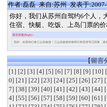
作者:磊磊 来自:苏州 发表于:2007-08-
你好，我们从苏州自驾约6个人，大概
住宿、快艇、吃饭、上岛门票的价
留言回复(Reply)：
您好，欢迎你们来三山岛旅游！三山岛旅游价格和行程安排等已回复，谢
【留言分
[1]
[2]
[3]
[4]
[5]
[6]
[7]
[8]
[9]
[10]
0]
[21]
[22]
[23]
[24]
[25]
[26]
[27]
7]
[38]
[39]
[40]
[41]
[42]
[43]
[44]
4]
[55]
[56]
[57]
[58]
[59]
[60]
[61]
1]
[72]
[73]
[74]
[75]
[76]
[77]
[78]