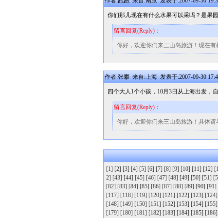
作者:跑跑 来自:南京 发表于:2007-09-30 19:3
你们那儿现在有什么水果可以采吗？是果
留言回复(Reply)：
你好，欢迎你们来三山岛旅游！现在有橘子可以
作者:张攀 来自:上海 发表于:2007-09-30 17:4
四个大人1个小孩，10月3日从上海出发，
留言回复(Reply)：
你好，欢迎你们来三山岛旅游！具体请与我们电话
[1]
[2]
[3]
[4]
[5]
[6]
[7]
[8]
[9]
[10]
[11]
[12]
[
2]
[43]
[44]
[45]
[46]
[47]
[48]
[49]
[50]
[51]
[5
[82]
[83]
[84]
[85]
[86]
[87]
[88]
[89]
[90]
[91]
[117]
[118]
[119]
[120]
[121]
[122]
[123]
[124]
[148]
[149]
[150]
[151]
[152]
[153]
[154]
[155]
[179]
[180]
[181]
[182]
[183]
[184]
[185]
[186]