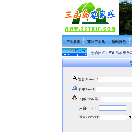
三山首页
苏州三山岛
游玩特色
您的位置：
三山岛农家乐网(H
苏
姓名(Name)
*
邮件(Email)
QQ或MSN号
来自(From)
*
验证(Vcode)
*