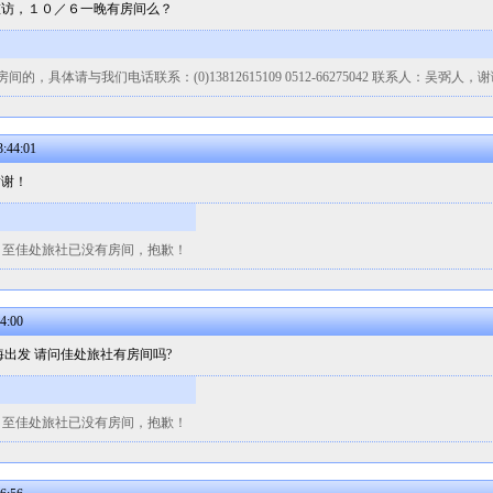
重访，１０／６一晚有房间么？
体请与我们电话联系：(0)13812615109 0512-66275042 联系人：吴弼人，
:44:01
谢谢！
日至佳处旅社已没有房间，抱歉！
4:00
上海出发 请问佳处旅社有房间吗?
日至佳处旅社已没有房间，抱歉！