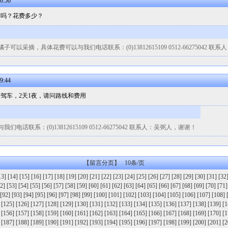
6:56
园吗？花费多少？
采摘，具体花费可以与我们电话联系：(0)13812615109 0512-66275042 联
9:44
自驾车，2天1夜，请问路线和费用
联系：(0)13812615109 0512-66275042 联系人：吴弼人，谢谢！
【留言分页】 10条/页
13]
[14]
[15]
[16]
[17]
[18]
[19]
[20]
[21]
[22]
[23]
[24]
[25]
[26]
[27]
[28]
[29]
[30]
[31]
[32
2]
[53]
[54]
[55]
[56]
[57]
[58]
[59]
[60]
[61]
[62]
[63]
[64]
[65]
[66]
[67]
[68]
[69]
[70]
[71]
[92]
[93]
[94]
[95]
[96]
[97]
[98]
[99]
[100]
[101]
[102]
[103]
[104]
[105]
[106]
[107]
[108]
[125]
[126]
[127]
[128]
[129]
[130]
[131]
[132]
[133]
[134]
[135]
[136]
[137]
[138]
[139]
[1
[156]
[157]
[158]
[159]
[160]
[161]
[162]
[163]
[164]
[165]
[166]
[167]
[168]
[169]
[170]
[1
[187]
[188]
[189]
[190]
[191]
[192]
[193]
[194]
[195]
[196]
[197]
[198]
[199]
[200]
[201]
[2